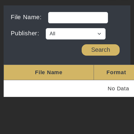
File Name
:
Publisher
:
Search
File Name
Format
No Data
File download list