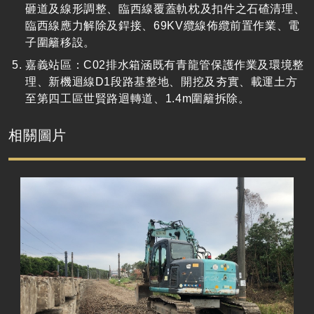
砸道及線形調整、臨西線覆蓋軌枕及扣件之石碴清理、
臨西線應力解除及銲接、
69KV
纜線佈纜前置作業、電
子圍籬移設。
嘉義站區：C02排水箱涵既有青龍管保護作業及環境整
理、新機迴線
D1
段路基整地、開挖及夯實、載運土方
至第四工區世賢路迴轉道、1.
4m
圍籬拆除。
相關圖片