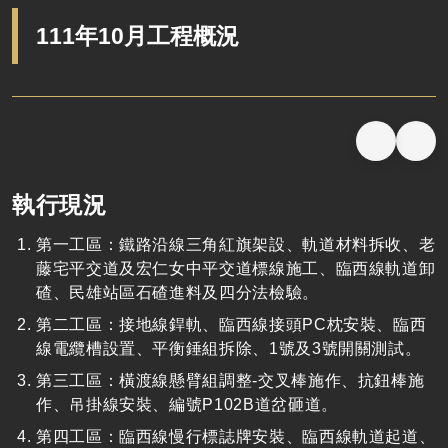
111年10月工程概況
執行現況
第一工區：鐵路沿線三角紅旗架設、軌道材料拆收、老
藤宅平交道及宏仁女中平交道標線施工、臨西線軌道卸
碴、民雄站區石碴進料及四分法檢驗。
第二工區：接地線銲軌、臨西線接頭
PC
枕安裝、臨西
線電纜槽設置、平衡錘組拆除、
1
號及
3
號開關測試。
第三工區：橫渡線懸臂組調整
-
交叉棒施作、抗鈕棒施
作、吊掛線安裝、編號
P102B
道岔砸道。
第四工區：臨西線慢行標誌牌安裝、臨西線軌道起道、