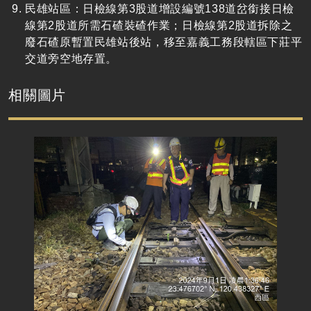
民雄站區：日檢線第
3
股道增設編號
138
道岔銜接日檢
線第
2
股道所需石碴裝碴作業；日檢線第
2
股道拆除之
廢石碴原暫置民雄站後站，移至嘉義工務段轄區下莊平
交道旁空地存置。
相關圖片