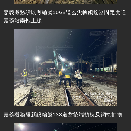
嘉義機務段既有編號106B道岔尖軌鎖錠器固定開通
嘉義站南拖上線
嘉義機務段新設編號138道岔後端軌枕及鋼軌抽換