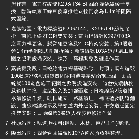
剪作業；電力桿編號
K298/T34 BF
線終端絕緣礙子更
換；臨時軌東正線東側原推拉式拉門改為1.
4m
半阻隔
式圍籬。
嘉義站區：電力桿編號
K296/T44
、
K296/T46
線軸吊
掛；南拖上線
2TC
桁架安裝；電力桿編號
K297/T03A
之電力桿更換、懸臂組更換及
2TC
桁架安裝；第
4
股道
旁1.
4m
半阻隔式圍籬拆除；新設編號
103A
道岔施工範
圍之照明設備安裝、線形、高程調整及砸道作業。
嘉義機務段：日檢線電力桿基礎敲除、封頂；既有編號
106B
道岔尖軌鎖錠器固定開通嘉義站南拖上線；新設
編號
138
道岔施工範圍之照明設備安裝、道岔後端軌枕
及鋼軌抽換、道岔投入及加強砸道；日檢線第
2
股道排
水溝修復作業、軌框組立、路基清理、補底碴及軌道鋪
設、曲線標誌標示及平交道內外版安裝、平交道版固定
托架安裝；日檢線第
3
股道人行步道修復作業。
社頭站區：軌道拆收料
(
鋼軌、木枕、道岔主件
)
整理。
隆田站區：四號倉庫編號
N107A
道岔拆收料整理。