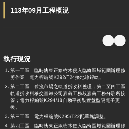
113年09月工程概況
執行現況
第一工區：臨時軌東正線樹木侵入臨軌區域範圍辦理修
剪作業；電力桿編號
K292/T24
接地線銲軌。
第二工區：舊漁市場之軌道拆收料整理；第二至四工區
軌道拆收料移交臺鐵公司嘉義工務段嘉義工務分駐所接
管；電力桿編號
K294/18
自動平衡裝置盤型隔電子更
換。
第三工區：電力桿編號
K295/T22
配重塊調整。
第四工區：臨時軌東正線樹木侵入臨軌區域範圍辦理修