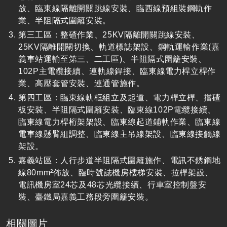
放、臨東線隔離開關跳線安裝、臨西線預組裝鋼軌作
業、半阻隔式圍籬安裝。
第三工區：整碴作業、
25KV
隔離開關跳線安裝、
25KV
隔離開關切換、軌道標誌架設、鋼軌運輸作業
(
嘉
義車站運輸至第三、二工區
)
、半阻隔式圍籬安裝、
102P
主電纜接續、連軌線銲接、臨東線電力桿立桿作
業、高壓套管安裝、連通管施作。
第四工區：臨東線軌框組立及起道、電力桿立桿、擋碴
板安裝、半阻隔式圍籬安裝、臨東線
102P
電纜接續、
臨東線電力桿桁架架設、臨東線起道鋪軌作業、臨東線
電車線懸臂組調整、臨東線主吊線架設、臨東線接觸線
架設。
嘉義站區：人行步道半阻隔式圍籬施作、電訊不銹鋼地
線
80mm
²佈放、臨時號誌機房樓梯安裝、拉桿架設、
電訊機房室
24
芯及
48
芯光纜接續、行車室控制盤安
裝、臺鐵局嘉義工務段旁圍籬安裝。
相關圖片