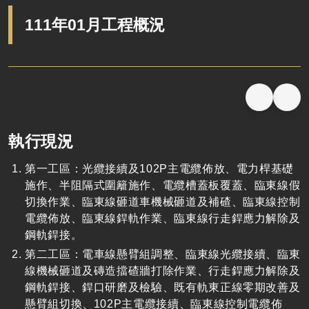
111年01月工程概況
執行現況
第一工區：光纜接續及
102P
主電纜佈放、電力桿基礎
施作、半阻隔式圍籬施作、電纜槽蓋板覆蓋、臨東線假
切換作業、臨東線砸道車機械砸道及補碴、臨東線控制
電纜佈放、臨東線銲軌作業、臨東線行走銲應力解除及
鋼軌銲接。
第二工區：電車線懸臂組調整、臨東線光纜接續、臨東
線機械砸道及磚造擋碴牆打除作業、行走銲應力解除及
鋼軌銲接、銲口研磨及檢驗、既有軌東正線零期改善及
懸臂組切換、
102P
主電纜接續、臨東線控制電纜佈