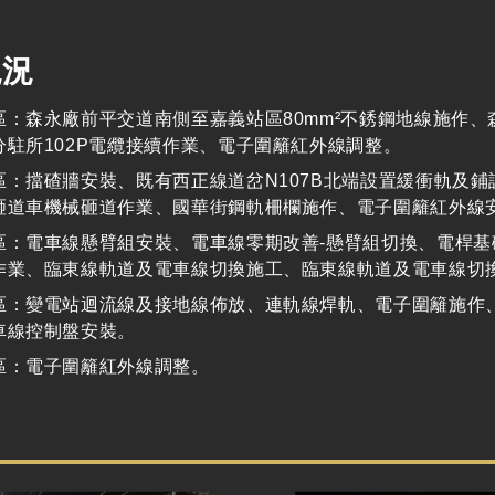
現況
區：森永廠前平交道南側至嘉義站區
80mm
²不銹鋼地線施作、
分駐所
102P
電纜接續作業、電子圍籬紅外線調整。
區：擋碴牆安裝、既有西正線道岔
N107B
北端設置緩衝軌及鋪
砸道車機械砸道作業、國華街鋼軌柵欄施作、電子圍籬紅外線
區：電車線懸臂組安裝、電車線零期改善
-
懸臂組切換、電桿基
作業、臨東線軌道及電車線切換施工、臨東線軌道及電車線切
區：變電站迴流線及接地線佈放、連軌線焊軌、電子圍籬施作
車線控制盤安裝。
區：電子圍籬紅外線調整。