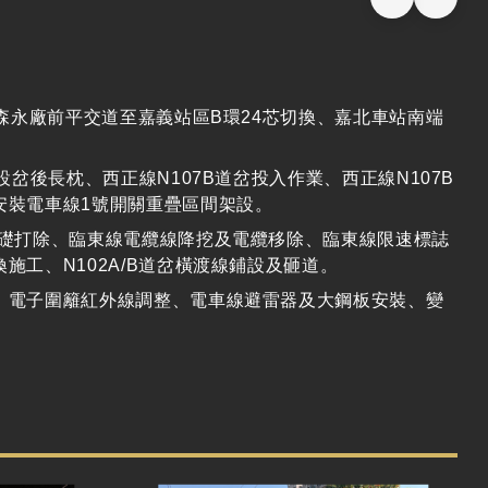
森永廠前平交道至嘉義站區
B
環
24
芯切換、嘉北車站南端
設岔後長枕、西正線
N107B
道岔投入作業、西正線
N107B
安裝電車線
1
號開關重疊區間架設。
礎打除、臨東線電纜線降挖及電纜移除、臨東線限速標誌
換施工、
N102A/B
道岔橫渡線鋪設及砸道。
、電子圍籬紅外線調整、電車線避雷器及大鋼板安裝、變