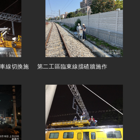
車線切換施
第二工區臨東線擋碴牆施作