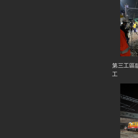
第三工區
工