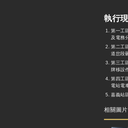
執行
第一工
及電務
第二工
道岔段
第三工
牌移設
第四工
電站電
嘉義站
相關圖片