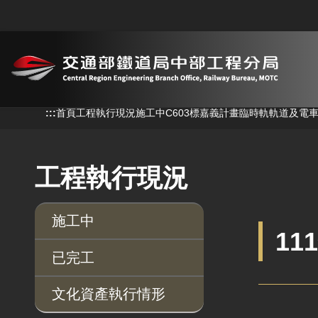
跳到主要內容
:::
:::
首頁
工程執行現況
施工中
C603標嘉義計畫臨時軌軌道及電
工程執行現況
施工中
11
已完工
文化資產執行情形