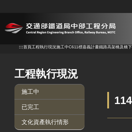
跳到主要內容
:::
:::
首頁
工程執行現況
施工中
C611標嘉義計畫鐵路高架橋及橋
工程執行現況
施工中
11
已完工
文化資產執行情形