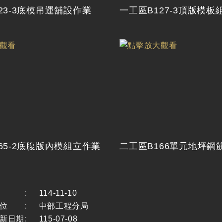
23-3底模吊運舖設作業
一工區B127-3頂版模板
65-2底腹版內模組立作業
二工區B166單元地坪鋼
:
114-11-10
位
:
中部工程分局
新日期
:
115-07-08