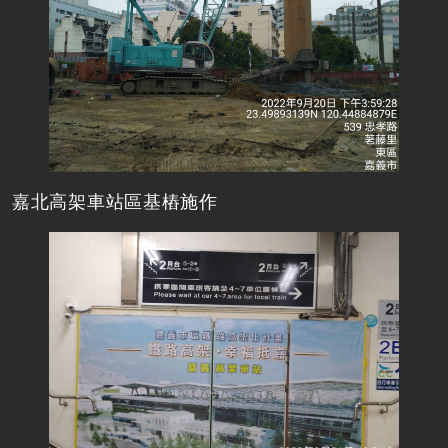
嘉北高架車站區基樁施作