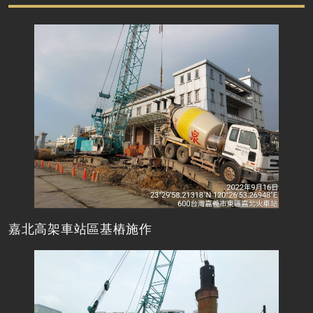
嘉北高架車站區基樁施作