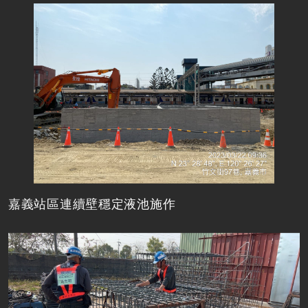
嘉義站區連續壁穩定液池施作