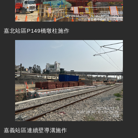
嘉北站區P149橋墩柱施作
嘉義站區連續壁導溝施作