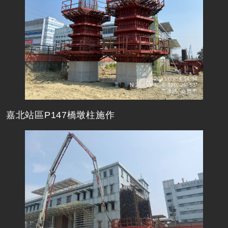
嘉北站區P147橋墩柱施作