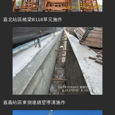
嘉北站區橋梁B118單元施作
嘉義站區東側連續壁導溝施作