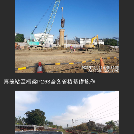
嘉義站區橋梁P263全套管樁基礎施作