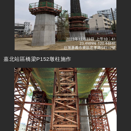
嘉北站區橋梁P152墩柱施作