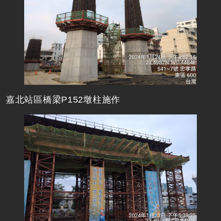
嘉北站區橋梁P152墩柱施作