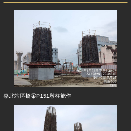
嘉北站區橋梁P151墩柱施作