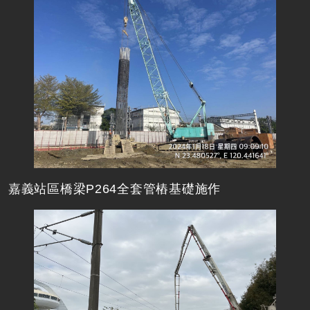
嘉義站區橋梁P264全套管樁基礎施作