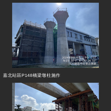
嘉北站區P148橋梁墩柱施作