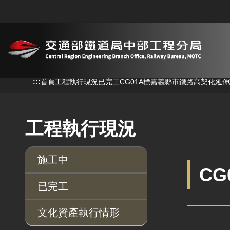
跳到主要內容
:::
:::
首頁
工程執行現況
已完工
CG01A標嘉義縣市鐵路高架化延
工程執行現況
施工中
C
已完工
文化資產執行情形