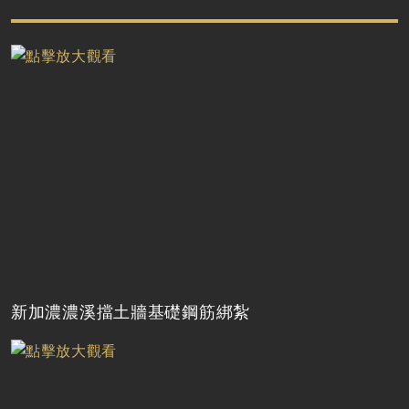
新加濃濃溪擋土牆基礎鋼筋綁紮