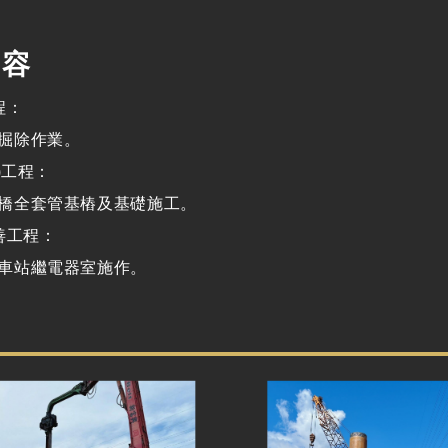
內容
程：
掘除作業。
)工程：
橋全套管基樁及基礎施工。
善工程：
車站繼電器室施作。