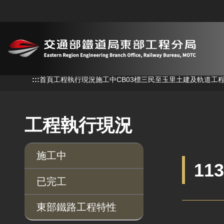
跳到主要內容
:::
:::
首頁
工程執行現況
施工中
CB03標三民至玉里土建及軌道工
工程執行現況
施工中
11
已完工
東部鐵路工程特性