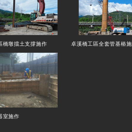
區橋墩擋土支撐施作
卓溪橋工區全套管基樁施
器室施作