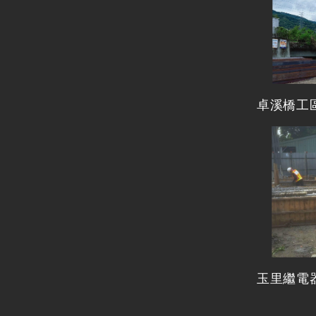
卓溪橋工
玉里繼電