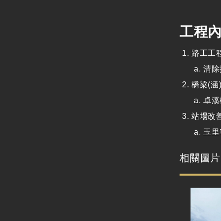
工程
路工工
清除
橋梁(涵
卓溪
站場改
玉里
相關圖片