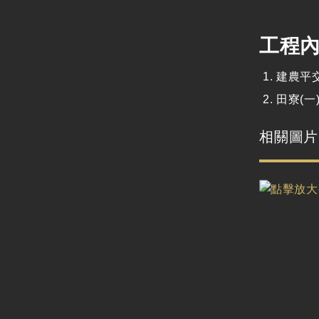
工程
建農平交
田寮(一
相關圖片