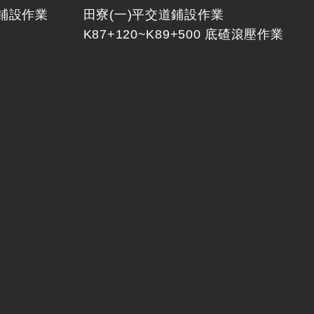
鋪設作業
田寮(一)平交道鋪設作業
K87+120~K89+500 底碴滾壓作業