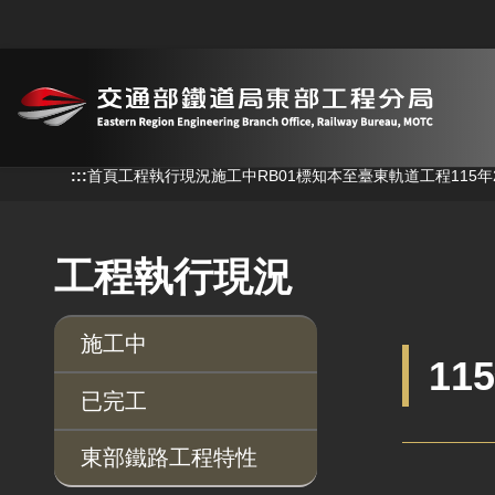
跳到主要內容
:::
:::
首頁
工程執行現況
施工中
RB01標知本至臺東軌道工程
115
工程執行現況
施工中
11
已完工
東部鐵路工程特性