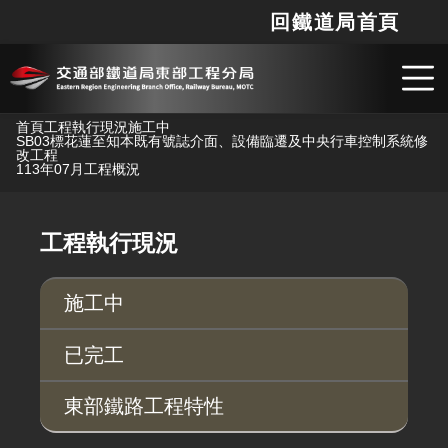
回鐵道局首頁
網站
搜
跳到主要內容
首頁
工程執行現況
施工中
SB03標花蓮至知本既有號誌介面、設備臨遷及中央行車控制系統修
改工程
113年07月工程概況
工程執行現況
施工中
已完工
東部鐵路工程特性