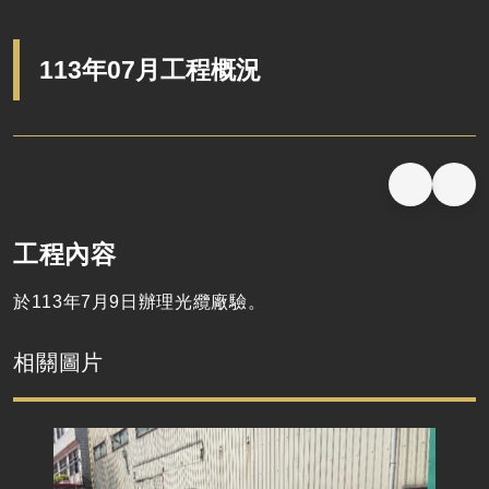
113年07月工程概況
工程內容
於
113
年
7
月
9
日辦理光纜廠驗。
相關圖片