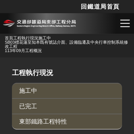
回鐵道局首頁
網站
搜
跳到主要內容
首頁
工程執行現況
施工中
SB03標花蓮至知本既有號誌介面、設備臨遷及中央行車控制系統修
改工程
113年09月工程概況
工程執行現況
施工中
已完工
東部鐵路工程特性