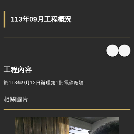
113年09月工程概況
工程內容
於
113
年
9
月
12
日辦理第
1
批電纜廠驗。
相關圖片