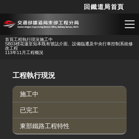
回鐵道局首頁
網站
搜
跳到主要內容
首頁
工程執行現況
施工中
SB03標花蓮至知本既有號誌介面、設備臨遷及中央行車控制系統修
改工程
113年11月工程概況
工程執行現況
施工中
已完工
東部鐵路工程特性