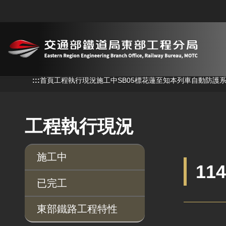
跳到主要內容
:::
:::
首頁
工程執行現況
施工中
SB05標花蓮至知本列車自動防護
工程執行現況
施工中
11
已完工
東部鐵路工程特性