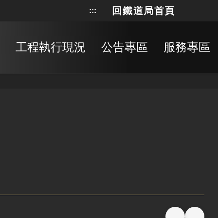
回鐵道局首頁
:::
網站地
搜
工程執行現況
公告專區
服務專區