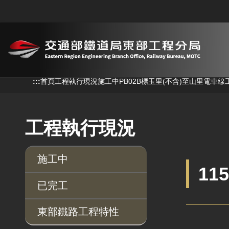
跳到主要內容
:::
首頁
工程執行現況
施工中
PB02B標玉里(不含)至山里電車線
工程執行現況
施工中
11
已完工
東部鐵路工程特性