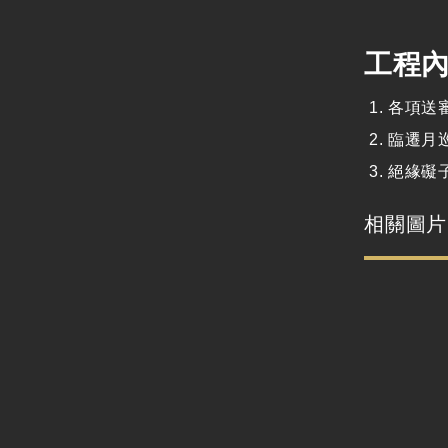
工程
各項送
臨遷月
絕緣礙
相關圖片