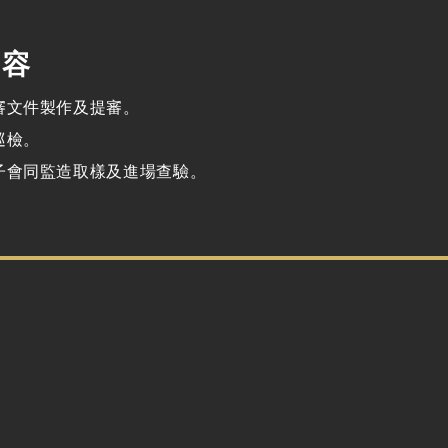
內容
審文件製作及提審。
巡檢。
子會同監造取樣及進場查驗。