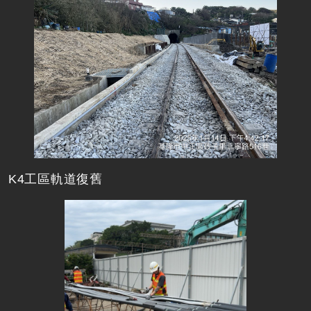
K4工區軌道復舊