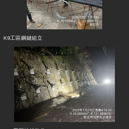
K9工區鋼鍵組立