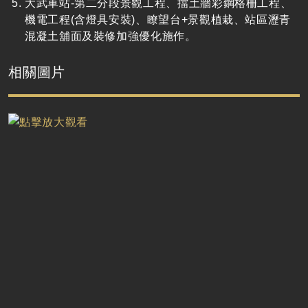
大武車站-第二分段景觀工程、擋土牆彩鋼格柵工程、
機電工程(含燈具安裝)、瞭望台+景觀植栽、站區瀝青
混凝土舖面及裝修加強優化施作。
相關圖片