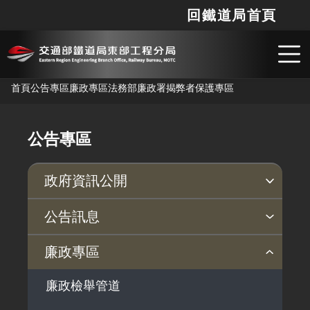
回鐵道局首頁
網站
搜
跳到主要內容
首頁
公告專區
廉政專區
法務部廉政署揭弊者保護專區
公告專區
政府資訊公開
行政指導有關文書
公務預算補(捐)助經費
個人資料保護專區
環境監測成果
公告訊息
最新消息
廉政專區
廉政檢舉管道