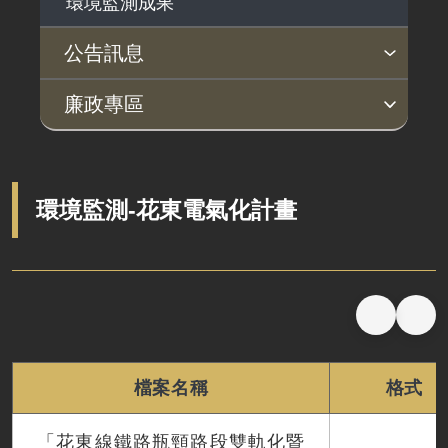
環境監測成果
公告訊息
最新消息
廉政專區
廉政檢舉管道
法務部廉政署揭弊者保護專區
利益衝突迴避法身分揭露公開專區
環境監測-花東電氣化計畫
檔案名稱
格式
「花東線鐵路瓶頸路段雙軌化暨