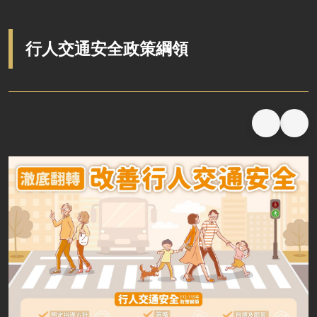
桃地計畫廉政平臺
揭弊者保護專區
廉政檢舉管道
行人交通安全政策綱領