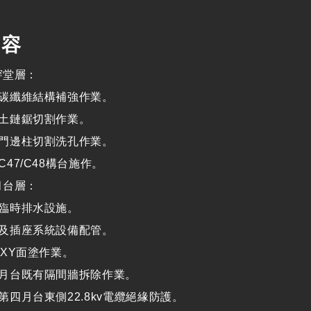
內容
穿堂層：
碳纖維結構補強作業。
土鏈鋸切割作業。
門邊柱切割洗孔作業。
C47/C48構台施作。
月台層：
臨時排水設施。
及插座系統設備配管。
OXY面塗作業。
月台既有隔間牆拆除作業。
第四月台東側22.8kv電纜絕緣防護。