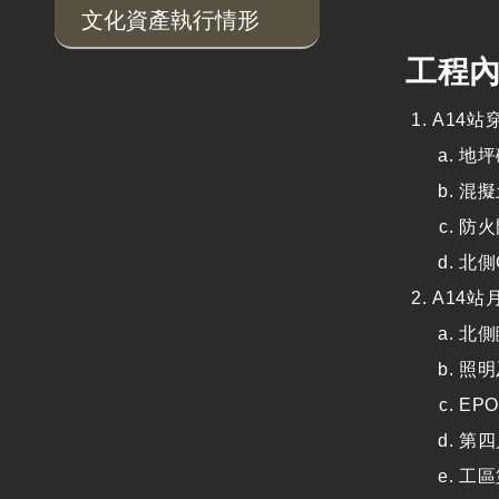
文化資產執行情形
工程
A14站
地坪
混擬
防火
北側
A14站
北側
照明
EP
第四
工區