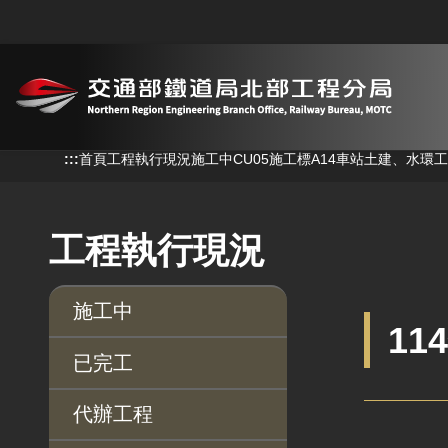
跳到主要內容
:::
:::
首頁
工程執行現況
施工中
CU05施工標A14車站土建、水環
工程執行現況
施工中
11
已完工
代辦工程