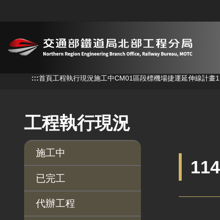
跳到主要內容
:::
:::
首頁
工程執行現況
施工中
CM01區段標機場捷運延伸線計畫
工程執行現況
施工中
11
已完工
代辦工程