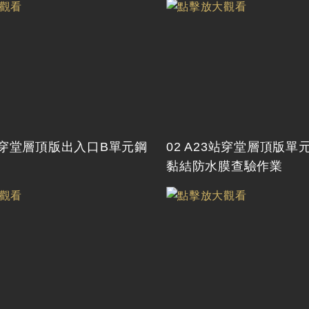
3站穿堂層頂版出入口B單元鋼
02 A23站穿堂層頂版單
黏結防水膜查驗作業