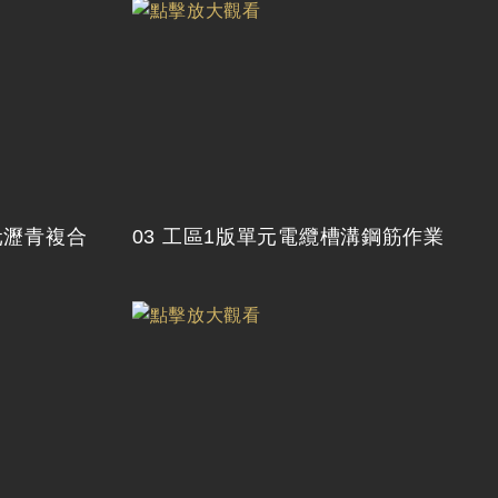
元瀝青複合
03 工區1版單元電纜槽溝鋼筋作業