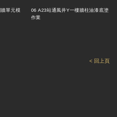
間牆單元模
06 A23站通風井Y一樓牆柱油漆底塗
作業
< 回上頁