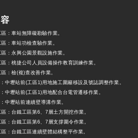
內容
工區：車站無障礙勘驗作業。
工區：車站功檢查驗作業。
工區：永興公園景觀設施作業。
工區：桃捷公司人員設備操作教育訓練作業。
工區：檢(複)查改善作業。
：中壢站前
(
工區
1)
用地施工圍籬移設及號誌調整作業。
：中壢站前
(
工區
1)
用地配合台電管遷移作業。
：中壢站前連續壁導溝作業。
工區：台鐵工區第
6
、
7
層土方開挖作業。
工區：台鐵工區第
6
、
7
層支撐圍令作業。
站工區：台鐵工區連續壁體結構整平作業。