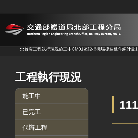
跳到主要內容
:::
:::
首頁
工程執行現況
施工中
CM01區段標機場捷運延伸線計畫
工程執行現況
施工中
11
已完工
代辦工程