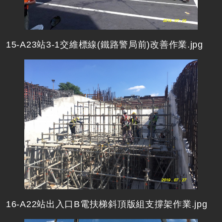
15-A23站3-1交維標線(鐵路警局前)改善作業.jpg
16-A22站出入口B電扶梯斜頂版組支撐架作業.jpg