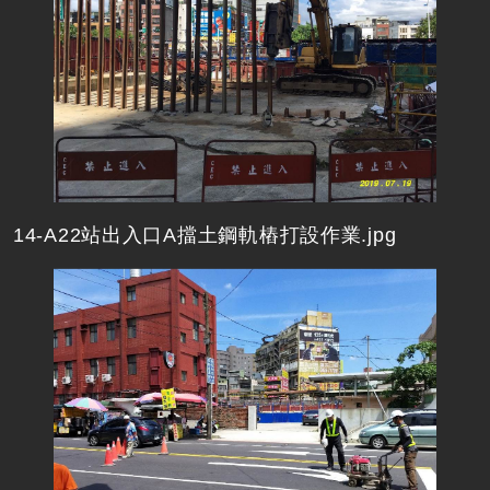
14-A22站出入口A擋土鋼軌樁打設作業.jpg