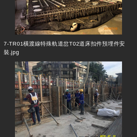
7-TR01橫渡線特殊軌道岔T02道床扣件預埋件安
裝.jpg