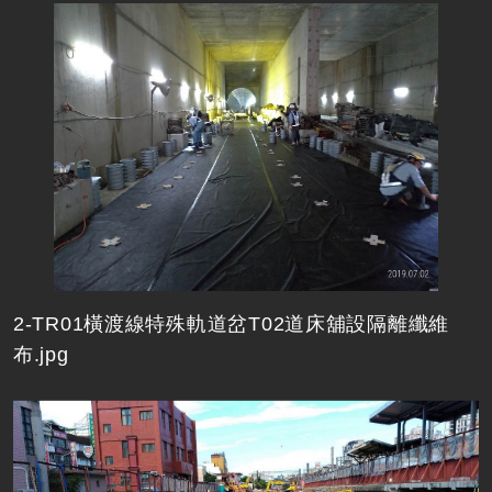
2-TR01橫渡線特殊軌道岔T02道床舖設隔離纖維
布.jpg