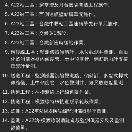
A22站工區：穿堂層及月台層隔間牆工程施作。
A23站工區：西側連續壁結構單元施作。
A23站工區：台鐵中壢站工區連續壁先行單元施作。
A23站工區：交維3-1階段。
A23站工區：台鐵新臨時後站作業。
橫渡線工區：監測儀器傾斜計、水位觀測井量測、自動
化監測儀器壁內傾度管、土中傾度管、鋼筋應力計支撐
應變計量測。
隧道工程：監測儀器沉陷觀測點、傾斜計、多點式桿式
伸縮儀、土中傾度管、水位觀測井、捲尺收斂點量測。
軌道工程：往橫渡線上行線道版作業。
軌道工程：橫渡線特殊軌道版示範段作業。
監測：A22車站區&橫渡線監測儀器頻率量測。
監測：A22站-橫渡線潛盾隧道段監測儀器安裝及監測
數值量。