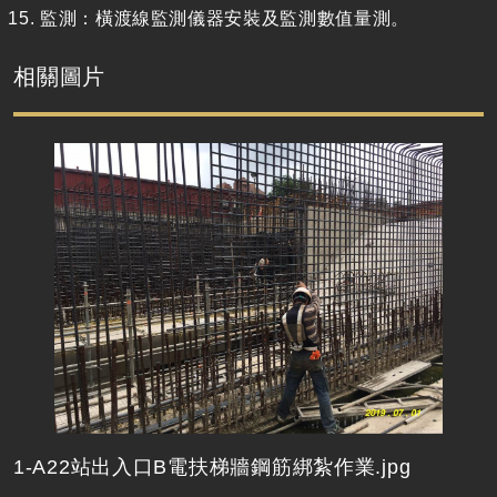
監測：橫渡線監測儀器安裝及監測數值量測。
相關圖片
1-A22站出入口B電扶梯牆鋼筋綁紮作業.jpg