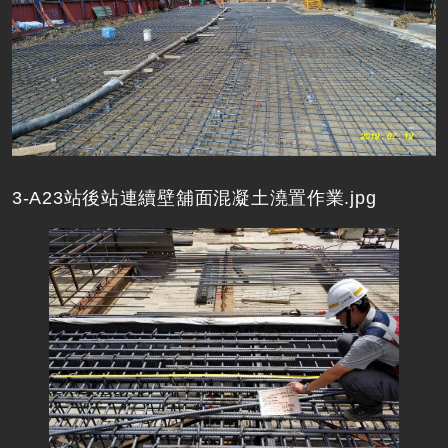
3-A23站後站連續壁舖面混凝土澆置作業.jpg