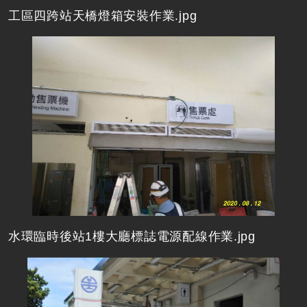
工區四跨站天橋燈箱安裝作業.jpg
水環臨時後站1樓大廳標誌電源配線作業.jpg