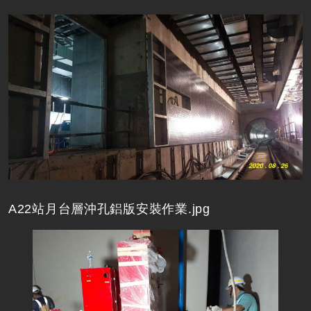
A22站月台層沖孔鋁版安裝作業.jpg