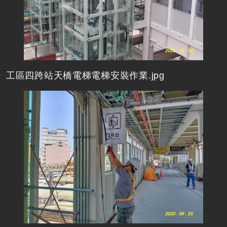
工區四跨站天橋電梯電梯安裝作業.jpg