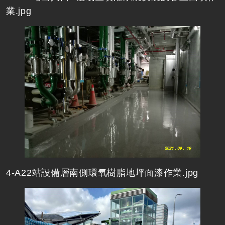
業.jpg
4-A22站設備層南側環氧樹脂地坪面漆作業.jpg