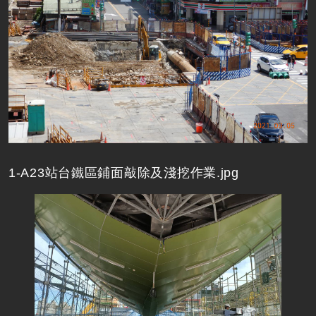
1-A23站台鐵區鋪面敲除及淺挖作業.jpg