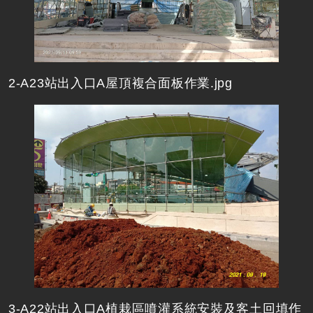
2-A23站出入口A屋頂複合面板作業.jpg
3-A22站出入口A植栽區噴灌系統安裝及客土回填作