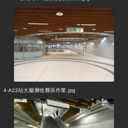
4-A22站大廳層收費區作業.jpg