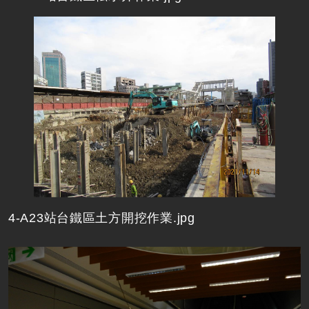
4-A23站台鐵區土方開挖作業.jpg