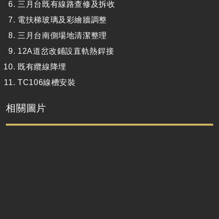
三月台既有線路查修及拆收
電扶梯玻璃及彩繪牆調整
三月台南側場地清潔整理
12A道岔改鋪設直軌熱銲接
既有纜線降埋
TC106線槽安裝
相關圖片