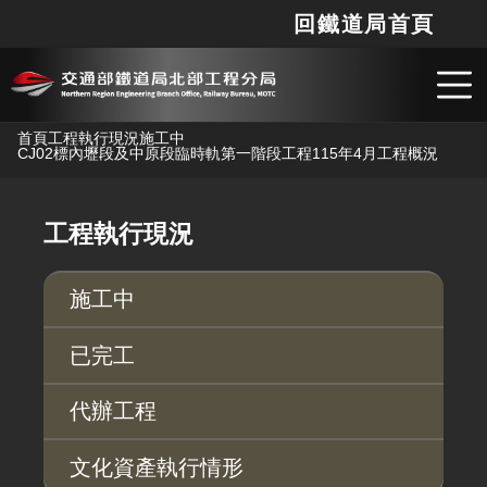
回鐵道局首頁
網站
搜
跳到主要內容
首頁
工程執行現況
施工中
CJ02標內壢段及中原段臨時軌第一階段工程
115年4月工程概況
工程執行現況
施工中
已完工
代辦工程
文化資產執行情形