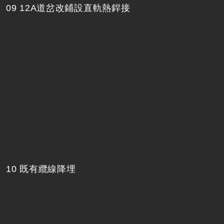
09 12A道岔改鋪設直軌熱銲接
10 既有纜線降埋