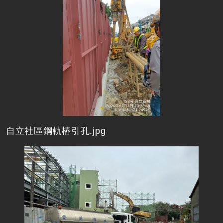
自立社區鋼軌樁引孔.jpg