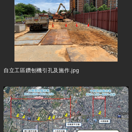
自立工區鑽刨機引孔及施作.jpg