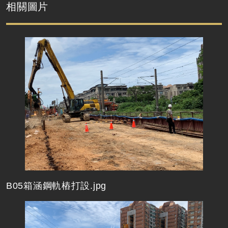
相關圖片
B05箱涵鋼軌樁打設.jpg