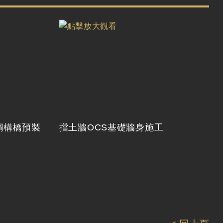
鋼構橋預製
擋土牆OCS基礎牆身施工