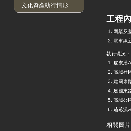
文化資產執行情形
工程
圍籬及
電車線
執行現況：
皮寮溪
高城社區
建國東
建國東
高城公
茄苳溪
相關圖片