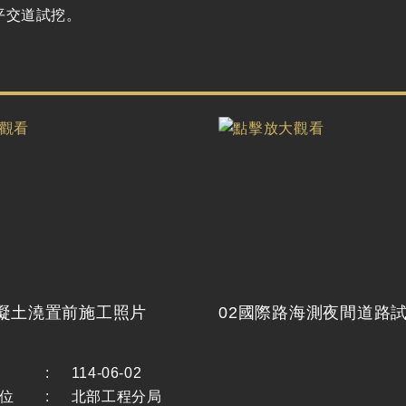
平交道試挖。
混凝土澆置前施工照片
02國際路海測夜間道路
:
114-06-02
位
:
北部工程分局