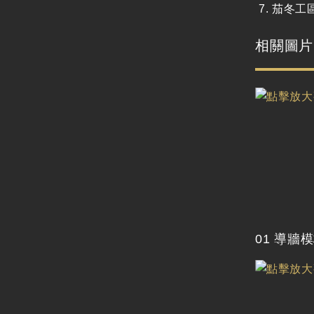
茄冬工區
相關圖片
01 導牆