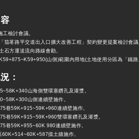
內容
次施工檢討會議
。
3標「茄苳路平交道出入口擴大改善工程」契約變更提案檢討會議
3標土石方運送流向路線會勘
。
標K59+875~K59+950(山側)範圍內用地(土地使用分區
現況：
155~58K+340山海側雙環塞鑽孔及灌漿。
060~58K+300山側連續壁施作。
75巷59K+915~59K+960連續壁施作。
75巷59K+915~59K+960雙環塞鑽孔及灌漿。
75巷59K+955~60K 980連續壁施作。
60K+514~60K+587擋土牆施作。