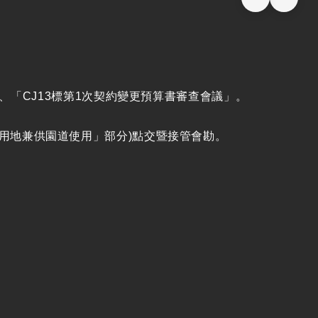
、「CJ13標第1次契約變更預算書審查會議」
。
為「鐵路用地兼供園道使用」部分)點交暨接管會勘
。