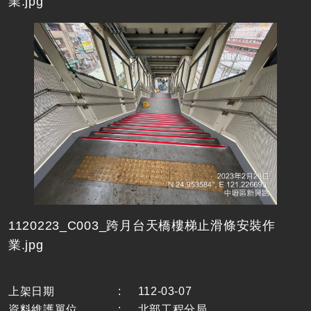
業.jpg
1120223_C003_跨月台天橋樓梯止滑條安裝作
業.jpg
上架日期
:
112-03-07
資料維護單位
:
北部工程分局