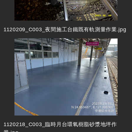
1120209_C003_夜間施工台鐵既有軌測量作業.jpg
1120218_C003_臨時月台環氧樹脂砂漿地坪作