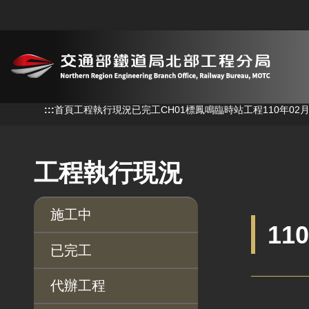
跳到主要內容
:::
:::
首頁
工程執行現況
已完工
CH01標鳳鳴臨時站工程
110年0
工程執行現況
施工中
11
已完工
代辦工程