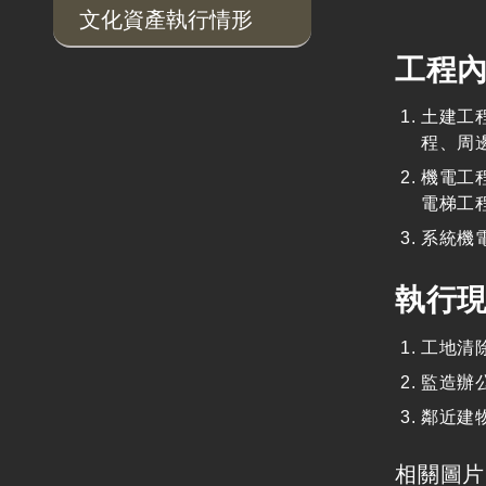
文化資產執行情形
工程
土建工
程、周
機電工
電梯工
系統機
執行
工地清
監造辦
鄰近建
相關圖片