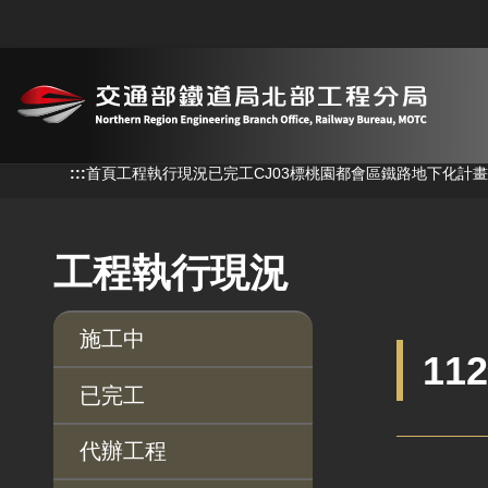
跳到主要內容
:::
:::
首頁
工程執行現況
已完工
CJ03標桃園都會區鐵路地下化計畫
工程執行現況
施工中
11
已完工
代辦工程