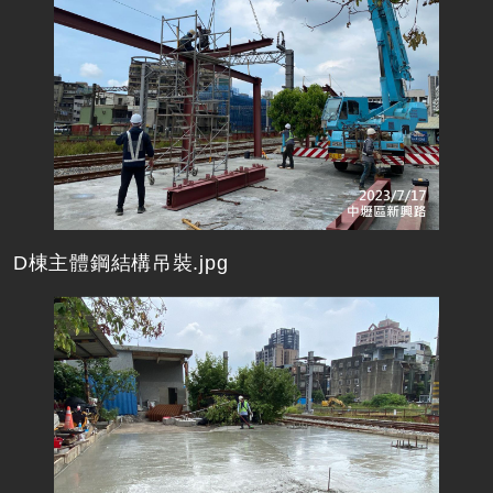
D棟主體鋼結構吊裝.jpg