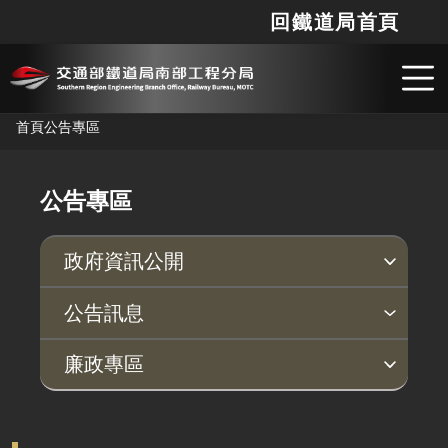
回鐵道局首頁
網站
搜
跳到主要內容
首頁
公告專區
公告專區
政府資訊公開
環境監測成果
政府宣導相關廣告支出
支付或接受補助
行政指導有關文書
個人資料保護專區
公告訊息
最新消息
廉政專區
廉政檢舉管道
揭弊者保護專區
利益衝突迴避法身分揭露公開專區