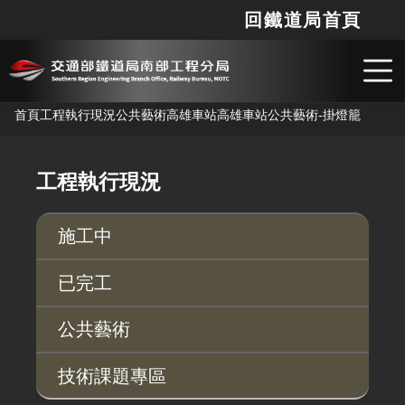
回鐵道局首頁
網站
搜
跳到主要內容
首頁
工程執行現況
公共藝術
高雄車站
高雄車站公共藝術-掛燈籠
工程執行現況
施工中
已完工
公共藝術
技術課題專區