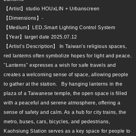
【Artist】studio HOUxLIN + Urbanscreen
【Dimensions】-
【Medium】LED,Smart Lighting Control System
【Year】target date 2025.07.12
【Artist’s Description】 In Taiwan's religious spaces,
red lanterns often symbolize hopes for light and peace.
"Lanterns" expresses a wish for safe travels and
creates a welcoming sense of space, allowing people
to gather at the station. By hanging lanterns in the
plaza of a Taiwanese temple, the open space is filled
with a peaceful and serene atmosphere, offering a
sense of safety and calm. As a hub for city trains, the
metro, buses, cars, bicycles, and pedestrians,
Kaohsiung Station serves as a key space for people to