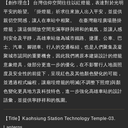
【創作理念】 台灣信仰空間往往以紅燈籠，表達對於光明
平安的盼望。「掛燈籠」祈求往來旅人出入平安，並提供
親切空間感，讓人在車站中相聚。 在臺灣廟埕廣場懸掛
燈籠，讓這個開放空間充滿寧靜與祥和的氣氛，並讓人感
到安全及平靜，高雄車站做為城市鐵路、捷運、公車、巴
士、汽車、腳踏車、行人的交通樞紐，也是人們聚集及凝
聚城市認同的重要機會，因此我們將原本建築設計的燈籠
意象燈具，做部分更進一步的優化，在不影響行人地面照
度及安全性的前提下，呈現紅色及其他顏色變化的可能，
並透過程式編程，讓廟埕燈籠的明滅(不調整下照燈)與顏
色變化更具地方及科技特色，進一步強化高雄車站的設計
語彙，並提供寧靜祥和的氛圍。
【Title】Kaohsiung Station Technology Temple-03.
Lanterns