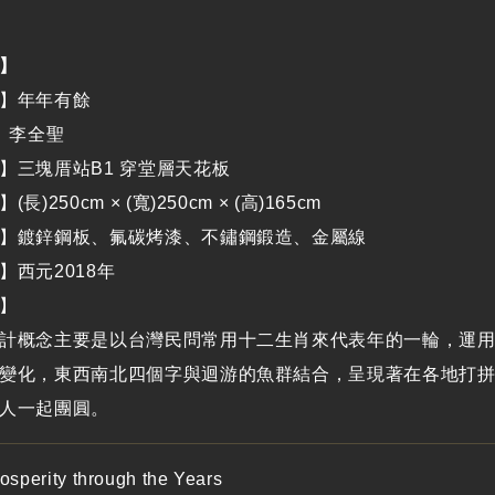
】
】年年有餘
者】李全聖
】三塊厝站B1 穿堂層天花板
】(長
)
250cm × (寬)250cm × (高)165cm
】鍍鋅鋼板、氟碳烤漆、不鏽鋼鍛造、金屬線
】西元2018年
】
計概念主要是以台灣民問常用十二生肖來代表年的一輪，運
變化，東西南北四個字與迴游的魚群結合，呈現著在各地打
人一起團圓。
sperity through the Years