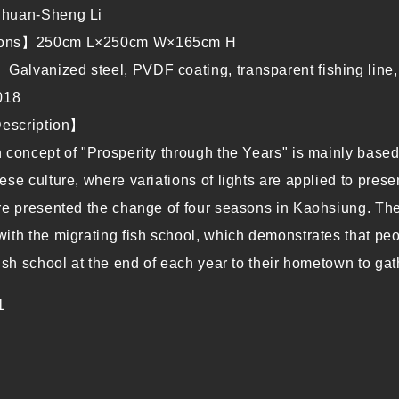
huan-Sheng Li
ons】250cm L×250cm W×165cm H
lvanized steel, PVDF coating, transparent fishing line, 
018
Description】
 concept of "Prosperity through the Years" is mainly based
se culture, where variations of lights are applied to presen
re presented the change of four seasons in Kaohsiung. The 
ith the migrating fish school, which demonstrates that peop
ish school at the end of each year to their hometown to gath