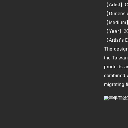
【Artist】C
【Dimensi
【Medium】Ga
【Year】2
【Artist’s 
The design
the Taiwane
products a
combined w
migrating f