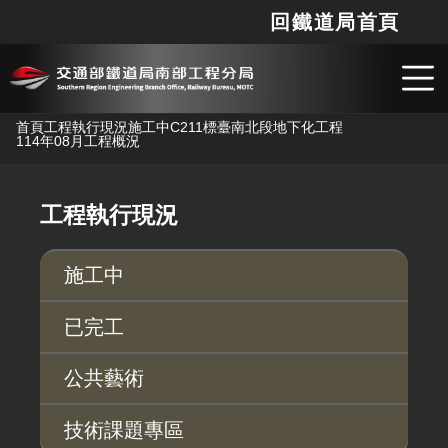
回鐵道局首頁
網站
搜
跳到主要內容
首頁
工程執行現況
施工中
C211標臺南北段地下化工程
114年08月工程概況
工程執行現況
施工中
已完工
公共藝術
技術課題專區