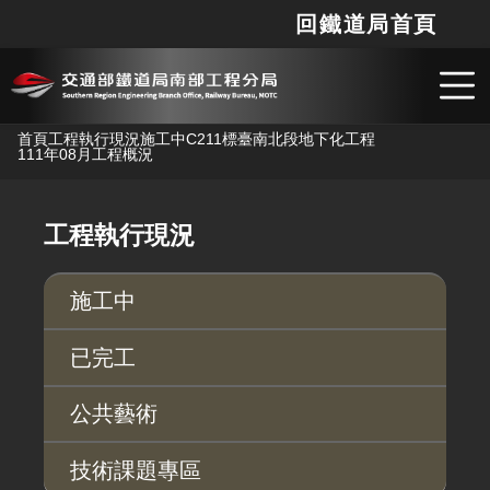
回鐵道局首頁
網站
搜
跳到主要內容
首頁
工程執行現況
施工中
C211標臺南北段地下化工程
111年08月工程概況
工程執行現況
施工中
已完工
公共藝術
技術課題專區