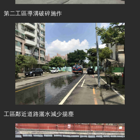
第二工區導溝破碎施作
工區鄰近道路灑水減少揚塵