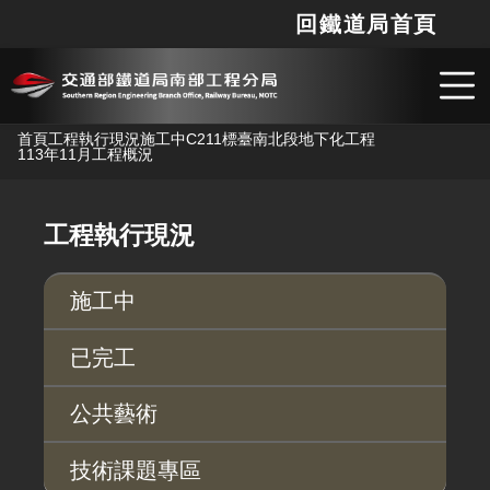
回鐵道局首頁
網站
搜
跳到主要內容
首頁
工程執行現況
施工中
C211標臺南北段地下化工程
113年11月工程概況
工程執行現況
施工中
已完工
公共藝術
技術課題專區