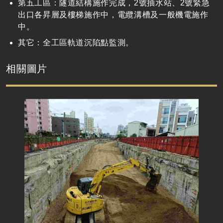
第五工區：隧道結構施作完成，2號抽水站、2號緊急
出口各昇層及樓梯施作中，電纜溝槽及一般機電施作
中。
其它：全工區軌道沉陷點監測。
相關圖片