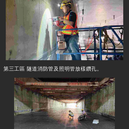
第三工區 隧道消防管及照明管放樣鑽孔。