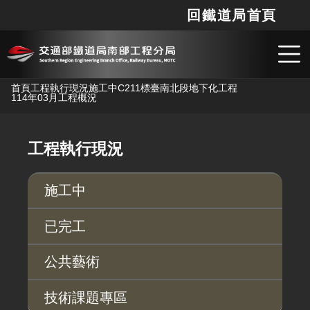
回鐵道局首頁
網站
搜
跳到主要內容
首頁
工程執行現況
施工中
C211標臺南北段地下化工程
114年03月工程概況
工程執行現況
施工中
已完工
公共藝術
技術課題專區